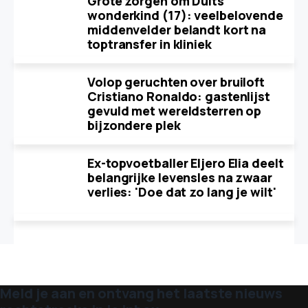
Grote zorgen om Duits
wonderkind (17): veelbelovende
middenvelder belandt kort na
toptransfer in kliniek
Volop geruchten over bruiloft
Cristiano Ronaldo: gastenlijst
gevuld met wereldsterren op
bijzondere plek
Ex-topvoetballer Eljero Elia deelt
belangrijke levensles na zwaar
verlies: 'Doe dat zo lang je wilt'
Meld je aan en ontvang het laatste nieuws