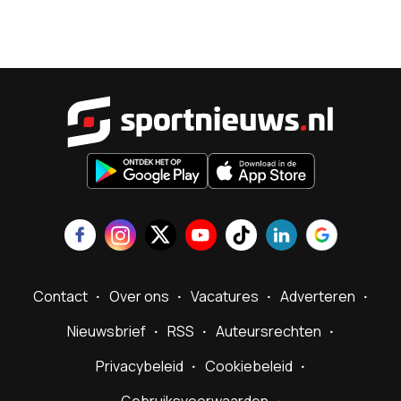
Sportnieu
Contact
Over ons
Vacatures
Adverteren
Nieuwsbrief
RSS
Auteursrechten
Privacybeleid
Cookiebeleid