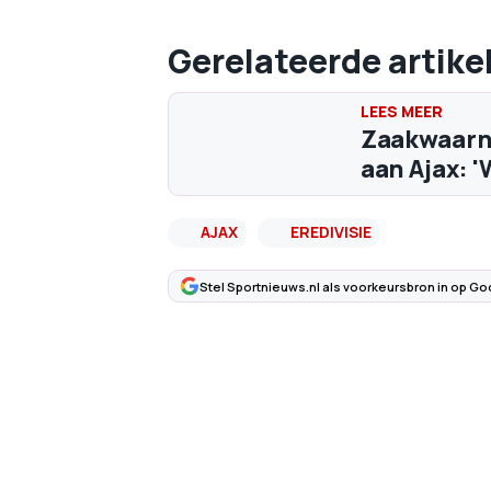
Gerelateerde artike
Zaakwaarne
aan Ajax: 
AJAX
EREDIVISIE
Stel Sportnieuws.nl als voorkeursbron in op Go