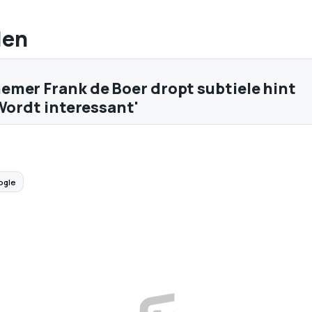
len
mer Frank de Boer dropt subtiele hint
'Wordt interessant'
ogle