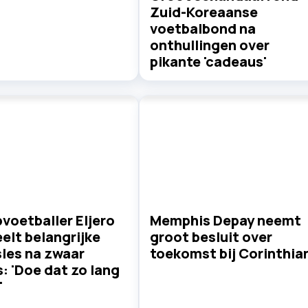
Zuid-Koreaanse
voetbalbond na
onthullingen over
pikante 'cadeaus'
voetballer Eljero
Memphis Depay neemt
eelt belangrijke
groot besluit over
sles na zwaar
toekomst bij Corinthia
s: 'Doe dat zo lang
'