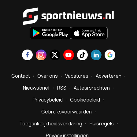
Sportnieu
Contact
Over ons
Vacatures
Adverteren
Nieuwsbrief
RSS
Auteursrechten
Privacybeleid
Cookiebeleid
Gebruiksvoorwaarden
Toegankelijkheidsverklaring
Huisregels
Privacy instellingen