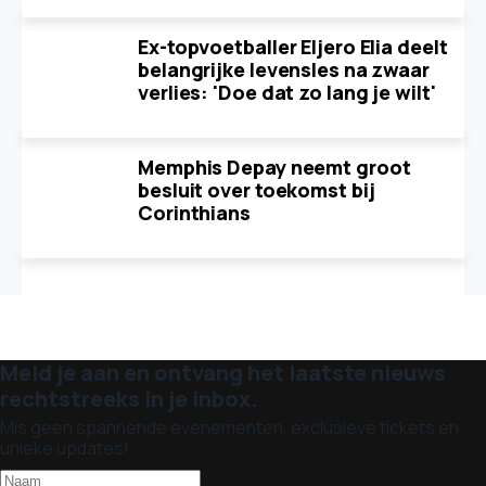
Ex-topvoetballer Eljero Elia deelt
belangrijke levensles na zwaar
verlies: 'Doe dat zo lang je wilt'
Memphis Depay neemt groot
besluit over toekomst bij
Corinthians
Meld je aan en ontvang het laatste nieuws
rechtstreeks in je inbox.
Mis geen spannende evenementen, exclusieve tickets en
unieke updates!