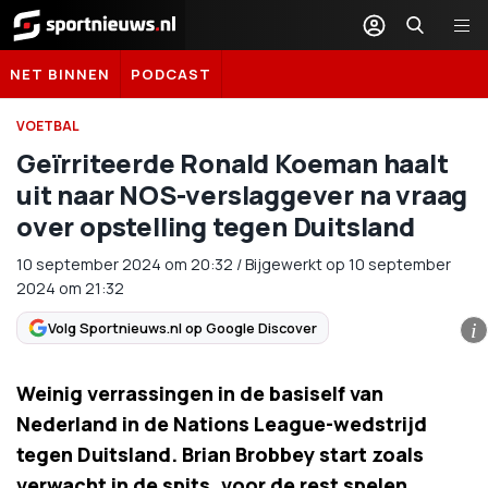
Sportnieuws.nl
NET BINNEN
PODCAST
VOETBAL
Geïrriteerde Ronald Koeman haalt
uit naar NOS-verslaggever na vraag
over opstelling tegen Duitsland
10 september 2024
om
20:32
/
Bijgewerkt op 10 september
2024 om 21:32
Volg Sportnieuws.nl op Google Discover
i
Weinig verrassingen in de basiself van
Nederland in de Nations League-wedstrijd
tegen Duitsland. Brian Brobbey start zoals
verwacht in de spits, voor de rest spelen