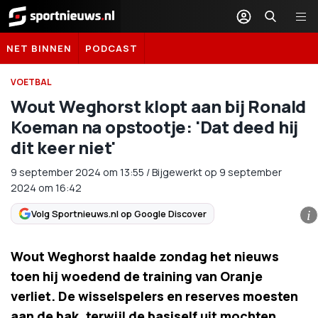
Sportnieuws.nl
NET BINNEN
PODCAST
VOETBAL
Wout Weghorst klopt aan bij Ronald
Koeman na opstootje: 'Dat deed hij
dit keer niet'
9 september 2024
om
13:55
/
Bijgewerkt op 9 september
2024 om 16:42
Volg Sportnieuws.nl op Google Discover
i
Wout Weghorst haalde zondag het nieuws
toen hij woedend de training van Oranje
verliet. De wisselspelers en reserves moesten
aan de bak, terwijl de basiself uit mochten