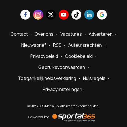
Contact
Over ons
Vacatures
Adverteren
Nieuwsbrief
RSS
Auteursrechten
Privacybeleid
Cookiebeleid
Gebruiksvoorwaarden
Toegankelijkheidsverklaring
Huisregels
Privacy instellingen
©
2026
DPG Media B.V. alle rechten voorbehouden.
Powered
by
Sportal365