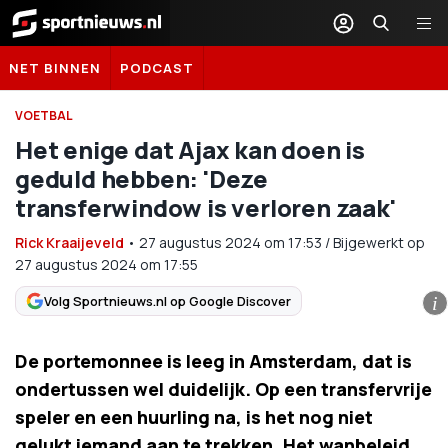
Sportnieuws.nl
NET BINNEN
PODCAST
VOETBAL
Het enige dat Ajax kan doen is
geduld hebben: 'Deze
transferwindow is verloren zaak'
Rick Kraaijeveld
•
27 augustus 2024
om
17:53
/
Bijgewerkt op
27 augustus 2024 om 17:55
Volg Sportnieuws.nl op Google Discover
i
De portemonnee is leeg in Amsterdam, dat is
ondertussen wel duidelijk. Op een transfervrije
speler en een huurling na, is het nog niet
gelukt iemand aan te trekken. Het wanbeleid