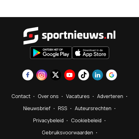
Sportnieu
Contact
Over ons
Vacatures
Adverteren
Nieuwsbrief
RSS
Auteursrechten
Privacybeleid
Cookiebeleid
Gebruiksvoorwaarden