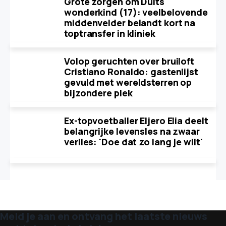
Grote zorgen om Duits
wonderkind (17): veelbelovende
middenvelder belandt kort na
toptransfer in kliniek
Volop geruchten over bruiloft
Cristiano Ronaldo: gastenlijst
gevuld met wereldsterren op
bijzondere plek
Ex-topvoetballer Eljero Elia deelt
belangrijke levensles na zwaar
verlies: 'Doe dat zo lang je wilt'
Meld je aan en ontvang het laatste nieuws