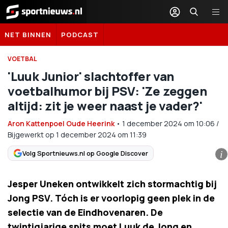
Sportnieuws.nl
NET BINNEN
PODCAST
VOETBAL
'Luuk Junior' slachtoffer van
voetbalhumor bij PSV: 'Ze zeggen
altijd: zit je weer naast je vader?'
Aron Kattenpoel Oude Heerink
•
1 december 2024
om
10:06
/
Bijgewerkt op 1 december 2024 om 11:39
Volg Sportnieuws.nl op Google Discover
i
Jesper Uneken ontwikkelt zich stormachtig bij
Jong PSV. Tóch is er voorlopig geen plek in de
selectie van de Eindhovenaren. De
twintigjarige spits moet Luuk de Jong en