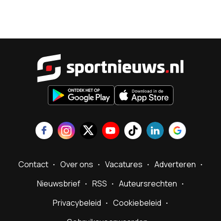
Sportnieu
Contact
Over ons
Vacatures
Adverteren
Nieuwsbrief
RSS
Auteursrechten
Privacybeleid
Cookiebeleid