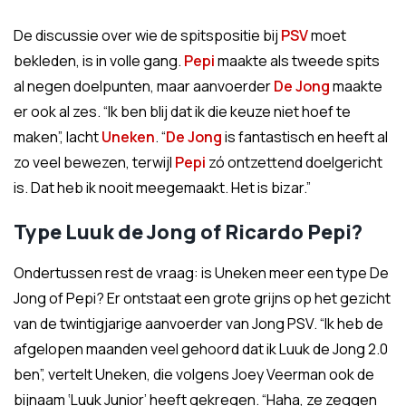
De discussie over wie de spitspositie bij
PSV
moet
bekleden, is in volle gang.
Pepi
maakte als tweede spits
al negen doelpunten, maar aanvoerder
De Jong
maakte
er ook al zes. “Ik ben blij dat ik die keuze niet hoef te
maken”, lacht
Uneken
. “
De Jong
is fantastisch en heeft al
zo veel bewezen, terwijl
Pepi
zó ontzettend doelgericht
is. Dat heb ik nooit meegemaakt. Het is bizar.”
Type Luuk de Jong of Ricardo Pepi?
Ondertussen rest de vraag: is Uneken meer een type De
Jong of Pepi? Er ontstaat een grote grijns op het gezicht
van de twintigjarige aanvoerder van Jong PSV. “Ik heb de
afgelopen maanden veel gehoord dat ik Luuk de Jong 2.0
ben”, vertelt Uneken, die volgens Joey Veerman ook de
bijnaam ‘Luuk Junior’ heeft gekregen. “Haha, ze zeggen