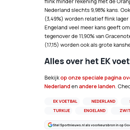
flink minder rekening met de Oran
Nederland slechts 9,98% kans. Ook
(3,49%) worden relatief flink lag
Engeland veel meer kans geeft om
tegenover de 11,90% van Gracenote.
(17,15) worden ook als grote kansh
Alles over het EK voet
Bekijk
op onze speciale pagina ov
Nederland
en
andere landen
. Chec
EK VOETBAL
NEDERLAND
TURKIJE
ENGELAND
ZWI
Stel Sportnieuws.nl als voorkeursbron in op Go