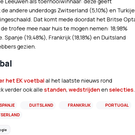
je Leeuwen als toernooiwinnaar: deze geeft
 de andere underdogs Zwitserland (5,10%) en Turkije
er ingeschaald. Dat komt mede doordat het Britse Opt
 de trofee mee naar huis te mogen nemen: 18,98%
 Spanje (19,48%), Frankrijk (18,18%) en Duitsland
ebbers gezien.
bal
er het EK voetbal
al het laatste nieuws rond
k verder ook alle
standen
,
wedstrijden
en
selecties
.
SPANJE
DUITSLAND
FRANKRIJK
PORTUGAL
TSERLAND
ogle