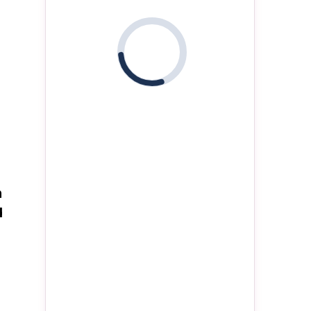
i
n
d