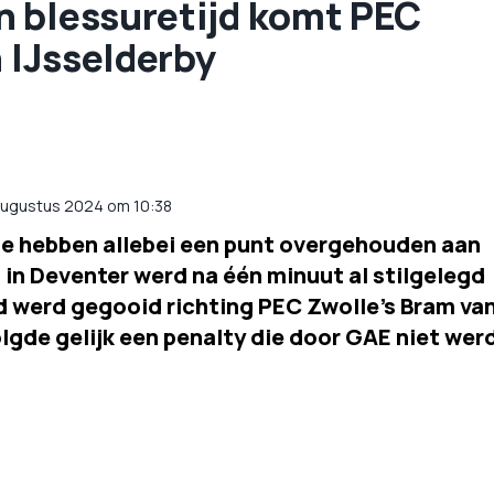
 blessuretijd komt PEC
n IJsselderby
augustus 2024 om 10:38
e hebben allebei een punt overgehouden aan
en in Deventer werd na één minuut al stilgelegd
d werd gegooid richting PEC Zwolle's Bram va
lgde gelijk een penalty die door GAE niet wer