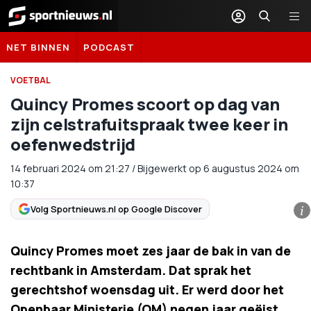
Sportnieuws.nl
NET BINNEN
PODCAST
VOETBAL
Quincy Promes scoort op dag van
zijn celstrafuitspraak twee keer in
oefenwedstrijd
14 februari 2024
om
21:27
/
Bijgewerkt op 6 augustus 2024 om
10:37
Volg Sportnieuws.nl op Google Discover
i
Quincy Promes moet zes jaar de bak in van de
rechtbank in Amsterdam. Dat sprak het
gerechtshof woensdag uit. Er werd door het
Openbaar Ministerie (OM) negen jaar geëist,