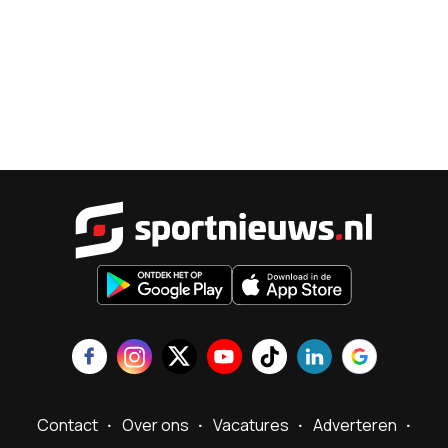
Sportnieu
Contact
Over ons
Vacatures
Adverteren