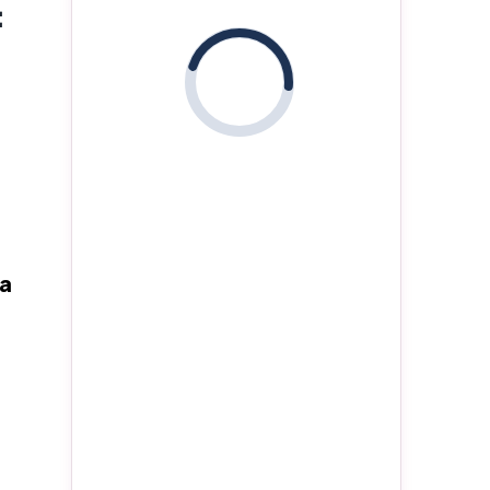
:
i
na