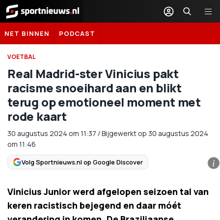
Sportnieuws.nl
NET BINNEN
PODCAST
VOETBAL
Real Madrid-ster Vinicius pakt
racisme snoeihard aan en blikt
terug op emotioneel moment met
rode kaart
30 augustus 2024
om
11:37
/
Bijgewerkt op 30 augustus 2024
om 11:46
Volg Sportnieuws.nl op Google Discover
i
Vinicius Junior werd afgelopen seizoen tal van
keren racistisch bejegend en daar móét
verandering in komen. De Braziliaanse