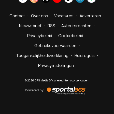
Contact
Over ons
Vacatures
Adverteren
Nieuwsbrief
RSS
Auteursrechten
Privacybeleid
Cookiebeleid
Gebruiksvoorwaarden
Toegankelijkheidsverklaring
Huisregels
Privacy instellingen
©
2026
DPG Media B.V. alle rechten voorbehouden.
Powered
by
Sportal365