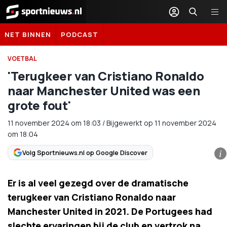
Sportnieuws.nl
NET BINNEN
PODCAST
VOETBAL
'Terugkeer van Cristiano Ronaldo
naar Manchester United was een
grote fout'
11 november 2024
om
18:03
/
Bijgewerkt op 11 november 2024
om 18:04
Volg Sportnieuws.nl op Google Discover
i
Er is al veel gezegd over de dramatische
terugkeer van Cristiano Ronaldo naar
Manchester United in 2021. De Portugees had
slechte ervaringen bij de club en vertrok na