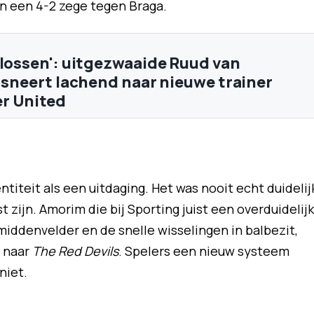
n een 4-2 zege tegen Braga.
plossen': uitgezwaaide Ruud van
j sneert lachend naar nieuwe trainer
r United
titeit als een uitdaging. Het was nooit echt duidelij
 zijn. Amorim die bij Sporting juist een overduidelij
 middenvelder en de snelle wisselingen in balbezit,
n naar
The Red Devils
. Spelers een nieuw systeem
 niet.