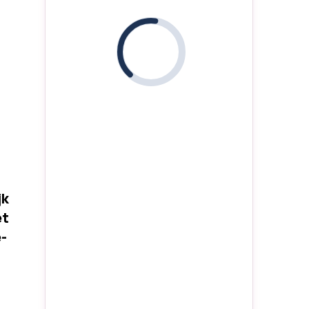
i
jk
et
-