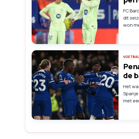
FC Bar
dit sei
won met
tot zev
VOETBA
Pena
de b
Het wa
Spanje
met een