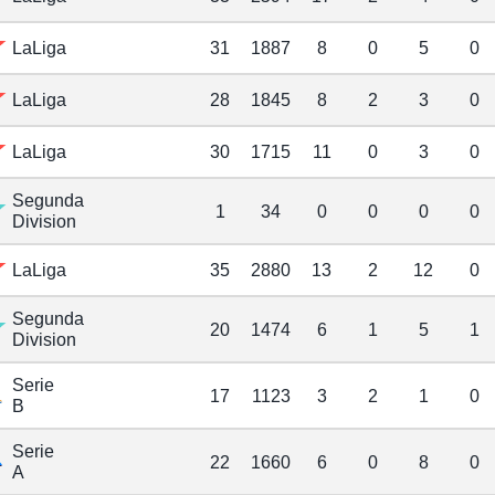
LaLiga
31
1887
8
0
5
0
LaLiga
28
1845
8
2
3
0
LaLiga
30
1715
11
0
3
0
Segunda
1
34
0
0
0
0
Division
LaLiga
35
2880
13
2
12
0
Segunda
20
1474
6
1
5
1
Division
Serie
17
1123
3
2
1
0
B
Serie
22
1660
6
0
8
0
A