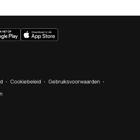
uws.nl
id
Cookiebeleid
Gebruiksvoorwaarden
en