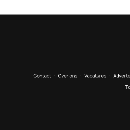
Contact
Over ons
Vacatures
Advert
To