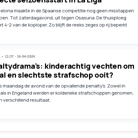
celona maakte in de Spaanse competitie nog geen misstappen
zoen. Tot zaterdagavond, uit tegen Osasuna. De thuisploeg
 4-2 van de koploper. Zo blijft de reeks zeges op rij beperkt
en.
L
11:37 - 16-04-2024
ltydrama's: kinderachtig vechten om
al en slechtste strafschop ooit?
s maandag de avond van de opvallende penalty's. Zowel in
 als in Engeland werden er kolderieke strafschoppen genomen,
 verschillend resultaat.