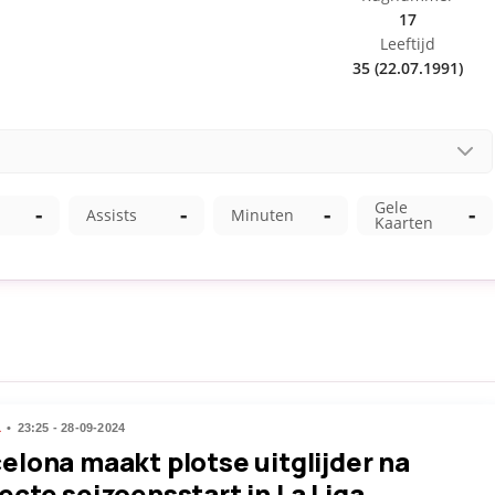
L
23:25 - 28-09-2024
elona maakt plotse uitglijder na
ecte seizoensstart in La Liga