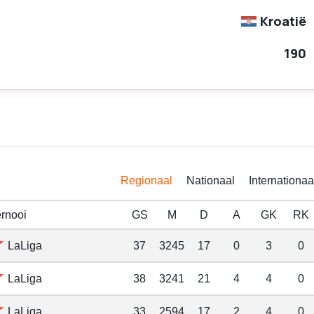
Kroatië
190
Regionaal
Nationaal
Internationaa
rnooi
GS
M
D
A
GK
RK
LaLiga
37
3245
17
0
3
0
LaLiga
38
3241
21
4
4
0
LaLiga
33
2594
17
2
4
0