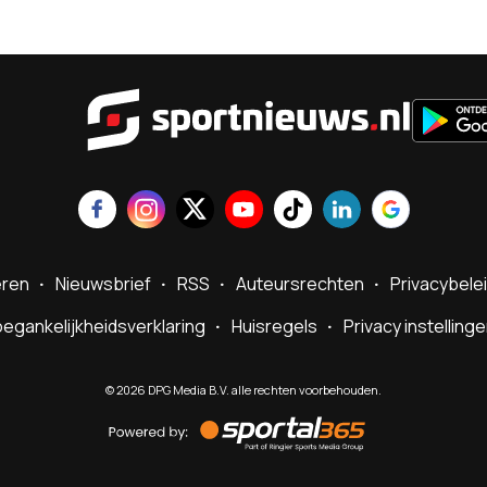
Sportnie
eren
Nieuwsbrief
RSS
Auteursrechten
Privacybele
egankelijkheidsverklaring
Huisregels
Privacy instelling
©
2026
DPG Media B.V. alle rechten voorbehouden.
Powered
by
Sportal365