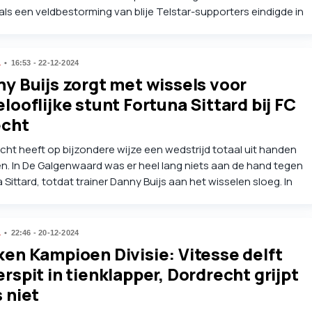
ls een veldbestorming van blije Telstar-supporters eindigde in
welddadige confrontatie met meegereisde Bossche fans. Den
aanvoerder Danny Verbeek reageert aangeslagen. "Ik ben er
ek van."
L
16:53 - 22-12-2024
y Buijs zorgt met wissels voor
looflijke stunt Fortuna Sittard bij FC
echt
cht heeft op bijzondere wijze een wedstrijd totaal uit handen
. In De Galgenwaard was er heel lang niets aan de hand tegen
 Sittard, totdat trainer Danny Buijs aan het wisselen sloeg. In
rtier tijd ging het van 2-1 naar 2-5.
L
22:46 - 20-12-2024
en Kampioen Divisie: Vitesse delft
rspit in tienklapper, Dordrecht grijpt
 niet