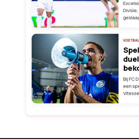
Excelsi
Divisie
geslaag
VOETBA
Spel
duel
bek
Bij FC 
een sp
Vitesse
bierbe
het vel