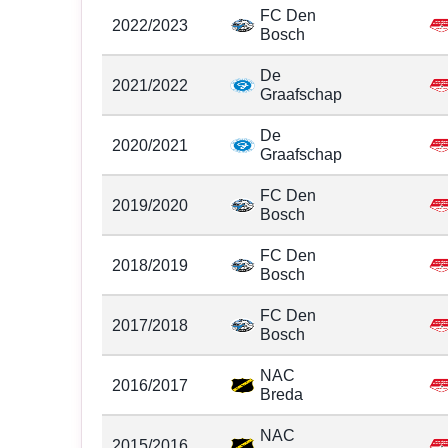
FC Den
2022/2023
Bosch
De
2021/2022
Graafschap
De
2020/2021
Graafschap
FC Den
2019/2020
Bosch
FC Den
2018/2019
Bosch
FC Den
2017/2018
Bosch
NAC
2016/2017
Breda
NAC
2015/2016