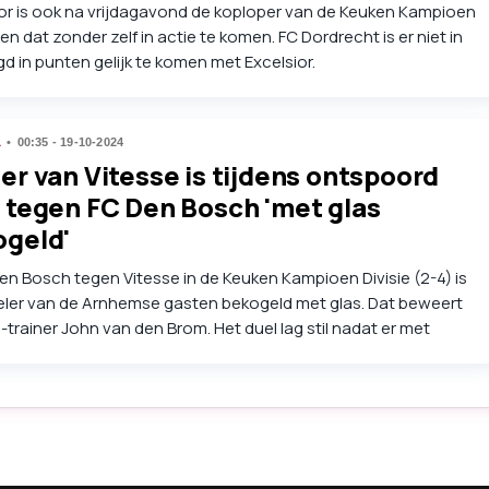
or is ook na vrijdagavond de koploper van de Keuken Kampioen
, en dat zonder zelf in actie te komen. FC Dordrecht is er niet in
d in punten gelijk te komen met Excelsior.
L
00:35 - 19-10-2024
er van Vitesse is tijdens ontspoord
 tegen FC Den Bosch 'met glas
ogeld'
Den Bosch tegen Vitesse in de Keuken Kampioen Divisie (2-4) is
eler van de Arnhemse gasten bekogeld met glas. Dat beweert
-trainer John van den Brom. Het duel lag stil nadat er met
kers was gegooid. In die onderbreking kwamen toeschouwers
d op.