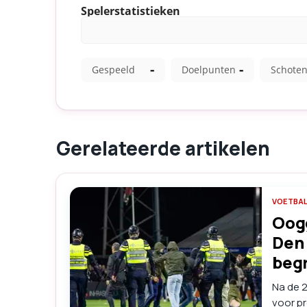
Gerelateerde artikelen
VOETBA
Oogg
Den 
begr
Na de 2
voor pr