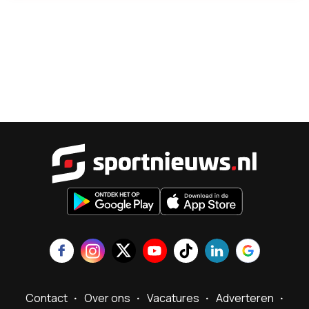
Sportnieu
Contact
Over ons
Vacatures
Adverteren