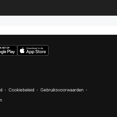
uws.nl
id
Cookiebeleid
Gebruiksvoorwaarden
en