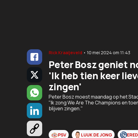
Rick Kraaijeveld
•
10 mei 2024
om
11:43
Peter Bosz geniet n
'Ik heb tien keer li
zingen'
Peter Bosz moest maandag op het Stadhui
"Ik zong We Are The Champions en toen z
blijven zingen."
PSV
LUUK DE JONG
ERED