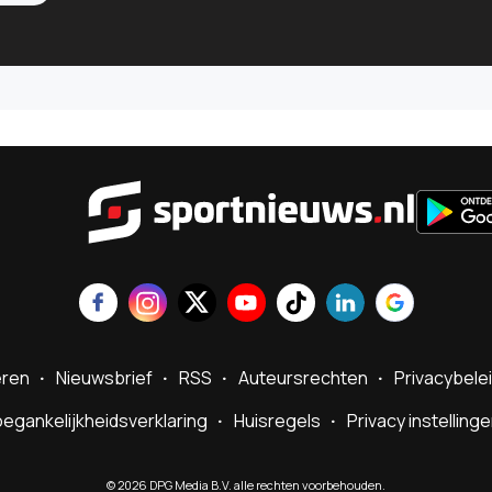
Sportnie
eren
Nieuwsbrief
RSS
Auteursrechten
Privacybele
egankelijkheidsverklaring
Huisregels
Privacy instelling
©
2026
DPG Media B.V. alle rechten voorbehouden.