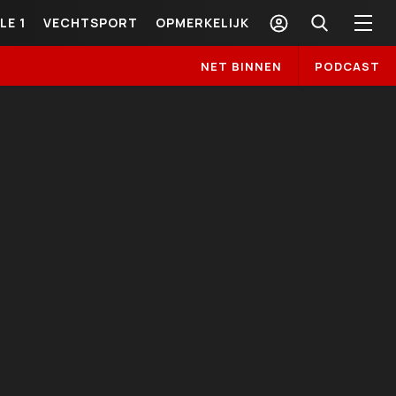
LE 1
VECHTSPORT
OPMERKELIJK
NET BINNEN
PODCAST