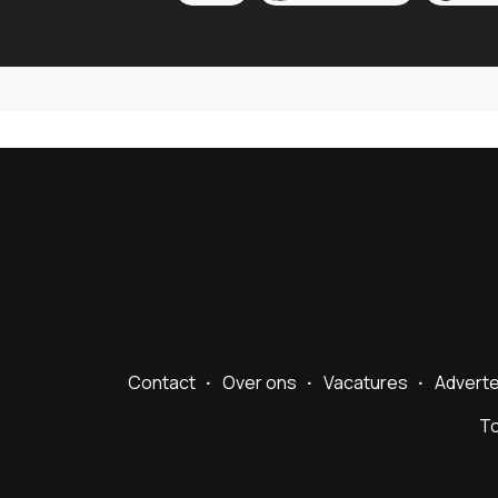
Contact
Over ons
Vacatures
Advert
To