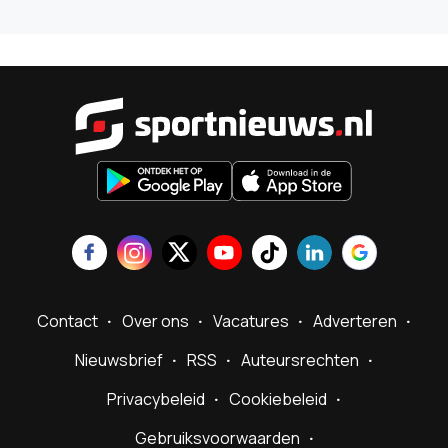
Sportnieu
Contact
Over ons
Vacatures
Adverteren
Nieuwsbrief
RSS
Auteursrechten
Privacybeleid
Cookiebeleid
Gebruiksvoorwaarden