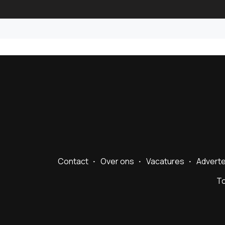
Contact
Over ons
Vacatures
Advert
To