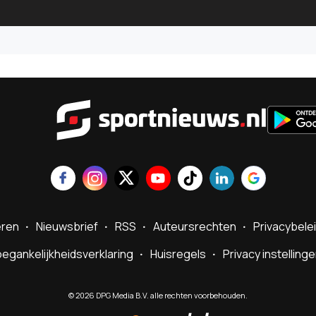
Sportnie
eren
Nieuwsbrief
RSS
Auteursrechten
Privacybele
egankelijkheidsverklaring
Huisregels
Privacy instelling
©
2026
DPG Media B.V. alle rechten voorbehouden.
Powered