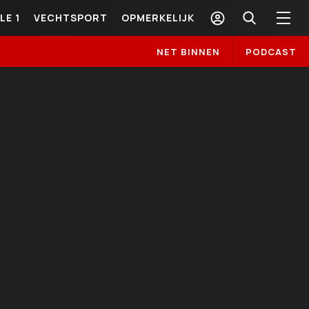
LE 1
VECHTSPORT
OPMERKELIJK
NET BINNEN
PODCAST