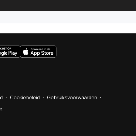
uws.nl
id
Cookiebeleid
Gebruiksvoorwaarden
en