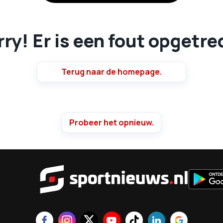
ry! Er is een fout opgetr
Terug naar de homepage.
Probeer het opnieuw.
Sportnie