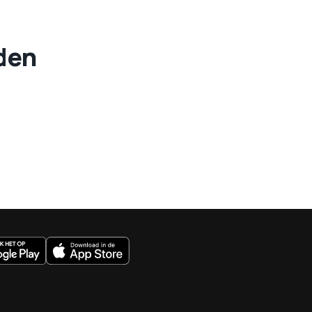
eden
uws.nl