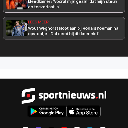
kleedkamer: 'Vooral mijn gezin, dat mijn steun
en toeverlaat is'
Wout Weghorst klopt aan bij Ronald Koeman na
opstootje: 'Dat deed hij dit keer niet'
Sportnieu