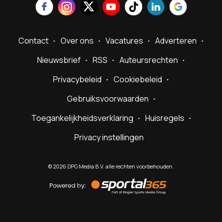
Contact
Over ons
Vacatures
Adverteren
Nieuwsbrief
RSS
Auteursrechten
Privacybeleid
Cookiebeleid
Gebruiksvoorwaarden
Toegankelijkheidsverklaring
Huisregels
Privacy instellingen
©
2026
DPG Media B.V. alle rechten voorbehouden.
Powered
by
Sportal365