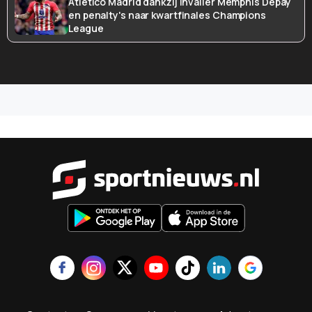
Atlético Madrid dankzij invaller Memphis Depay
en penalty's naar kwartfinales Champions
League
Sportnieu