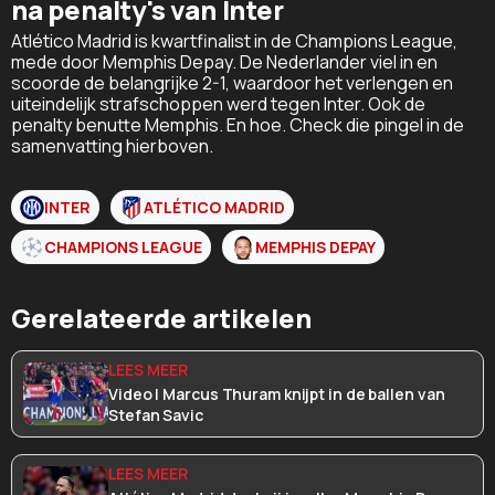
na penalty's van Inter
Atlético Madrid is kwartfinalist in de Champions League,
mede door Memphis Depay. De Nederlander viel in en
scoorde de belangrijke 2-1, waardoor het verlengen en
uiteindelijk strafschoppen werd tegen Inter. Ook de
penalty benutte Memphis. En hoe. Check die pingel in de
samenvatting hierboven.
INTER
ATLÉTICO MADRID
CHAMPIONS LEAGUE
MEMPHIS DEPAY
Gerelateerde artikelen
Video | Marcus Thuram knijpt in de ballen van
Stefan Savic