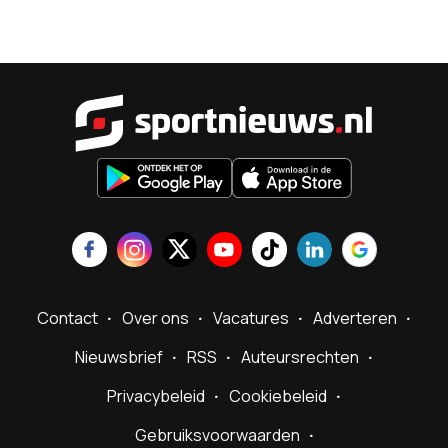
Sportnieu
Contact
Over ons
Vacatures
Adverteren
Nieuwsbrief
RSS
Auteursrechten
Privacybeleid
Cookiebeleid
Gebruiksvoorwaarden