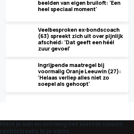
beelden van eigen bruiloft: 'Een
heel speciaal moment'
Veelbesproken ex-bondscoach
(63) spreekt zich uit over pijnlijk
afscheid: 'Dat geeft een héél
zuur gevoel'
Ingrijpende maatregel bij
voormalig Oranje Leeuwin (27):
'Helaas verliep alles niet zo
soepel als gehoopt'
Meld je aan en ontvang het laatste nieuws
rechtstreeks in je inbox.