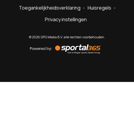
Toegankelijkheidsverklaring
Huisregels
Privacy instellingen
©
2026
DPG Media B.V. alle rechten voorbehouden.
Powered
by
Sportal365
Sportnieuws.nl
NET BINNEN
PODCAST
LIVE
VIDEO