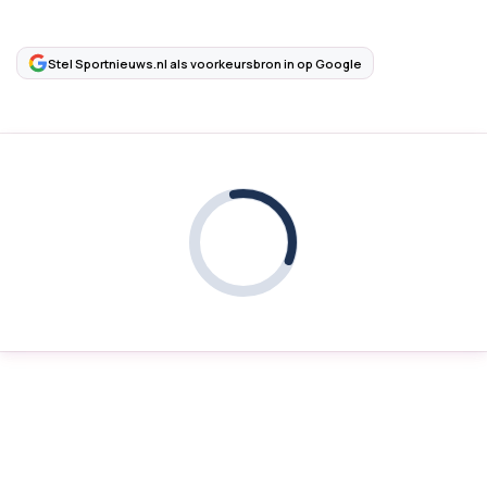
Stel Sportnieuws.nl als voorkeursbron in op Google