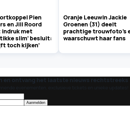
ortkoppel Pien
Oranje Leeuwin Jackie
s en Jill Roord
Groenen (31) deelt
 indruk met
prachtige trouwfoto's 
tikke slim’ besluit:
waarschuwt haar fans
jft toch kijken’
n en ontvang het laatste nieuws rechtstreeks i
nnende evenementen, exclusieve tickets en unieke updates!