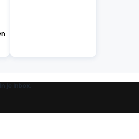
en
n je inbox.