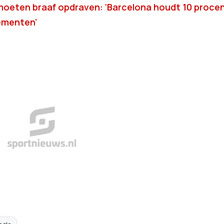
 moeten braaf opdraven: ‘Barcelona houdt 10 proce
nementen’