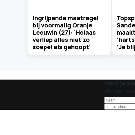
Ingrijpende maatregel
Topsp
bij voormalig Oranje
Sander
Leeuwin (27): 'Helaas
maakt
verliep alles niet zo
‘harts
soepel als gehoopt'
‘Je bli
Meld je aa
Mis geen spa