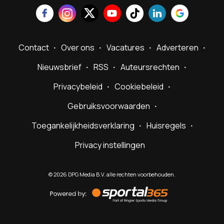
Contact
Over ons
Vacatures
Adverteren
Nieuwsbrief
RSS
Auteursrechten
Privacybeleid
Cookiebeleid
Gebruiksvoorwaarden
Toegankelijkheidsverklaring
Huisregels
Privacy instellingen
©
2026
DPG Media B.V. alle rechten voorbehouden.
Powered
by
Sportal365