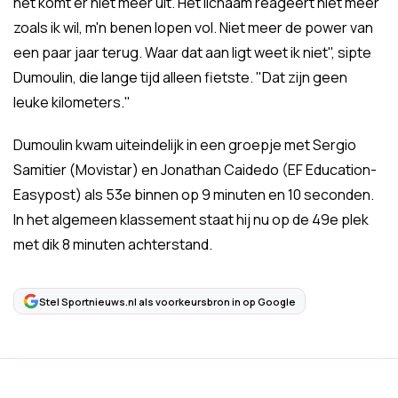
het komt er niet meer uit. Het lichaam reageert niet meer
zoals ik wil, m'n benen lopen vol. Niet meer de power van
een paar jaar terug. Waar dat aan ligt weet ik niet", sipte
Dumoulin, die lange tijd alleen fietste. "Dat zijn geen
leuke kilometers."
Dumoulin kwam uiteindelijk in een groepje met Sergio
Samitier (Movistar) en Jonathan Caidedo (EF Education-
Easypost) als 53e binnen op 9 minuten en 10 seconden.
In het algemeen klassement staat hij nu op de 49e plek
met dik 8 minuten achterstand.
Stel Sportnieuws.nl als voorkeursbron in op Google