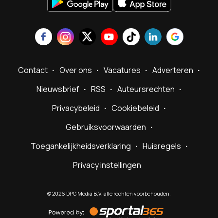
Contact
Over ons
Vacatures
Adverteren
Nieuwsbrief
RSS
Auteursrechten
Privacybeleid
Cookiebeleid
Gebruiksvoorwaarden
Toegankelijkheidsverklaring
Huisregels
Privacy instellingen
©
2026
DPG Media B.V. alle rechten voorbehouden.
Powered
by
Sportal365