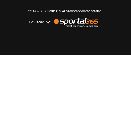
©
2026
DPG Media B.V. alle rechten voorbehouden.
Powered
by
Sportal365
Sportnieuws.nl
NET BINNEN
PODCAST
LIVE
VIDEO