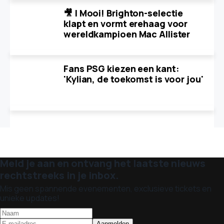
🎥 | Mooi! Brighton-selectie
klapt en vormt erehaag voor
wereldkampioen Mac Allister
Fans PSG kiezen een kant:
'Kylian, de toekomst is voor jou'
Meld je aan en ontvang het laatste nieuws
rechtstreeks in je inbox.
Mis geen spannende evenementen, exclusieve tickets en
unieke updates!