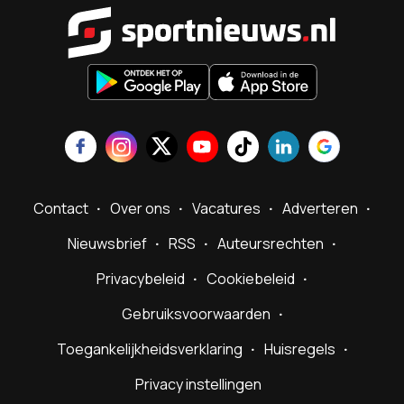
Sportnieu
Contact
Over ons
Vacatures
Adverteren
Nieuwsbrief
RSS
Auteursrechten
Privacybeleid
Cookiebeleid
Gebruiksvoorwaarden
Toegankelijkheidsverklaring
Huisregels
Privacy instellingen