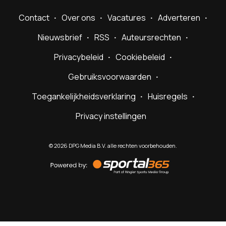
Contact
Over ons
Vacatures
Adverteren
Nieuwsbrief
RSS
Auteursrechten
Privacybeleid
Cookiebeleid
Gebruiksvoorwaarden
Toegankelijkheidsverklaring
Huisregels
Privacy instellingen
©
2026
DPG Media B.V. alle rechten voorbehouden.
Powered
by
Sportal365