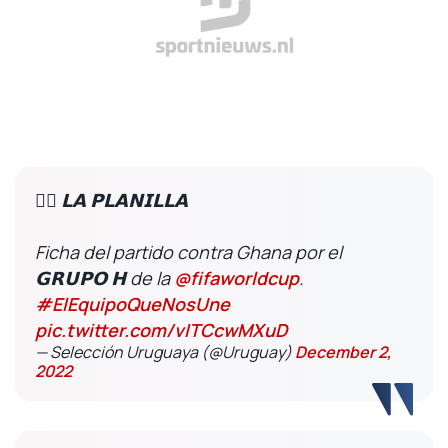
✍🏼 𝗟𝗔 𝗣𝗟𝗔𝗡𝗜𝗟𝗟𝗔
Ficha del partido contra Ghana por el
𝗚𝗥𝗨𝗣𝗢 𝗛 de la
@fifaworldcup
.
#ElEquipoQueNosUne
pic.twitter.com/vITCcwMXuD
— Selección Uruguaya (@Uruguay)
December 2,
2022