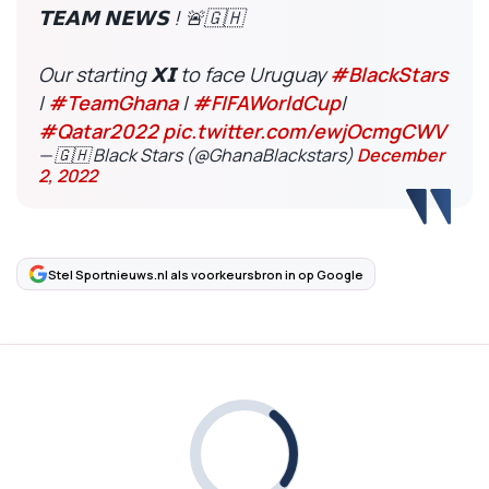
𝗧𝗘𝗔𝗠 𝗡𝗘𝗪𝗦 ! 🚨🇬🇭
Our starting 𝗫𝗜 to face Uruguay
#BlackStars
|
#TeamGhana
|
#FIFAWorldCup
|
#Qatar2022
pic.twitter.com/ewjOcmgCWV
— 🇬🇭 Black Stars (@GhanaBlackstars)
December
2, 2022
Stel Sportnieuws.nl als voorkeursbron in op Google