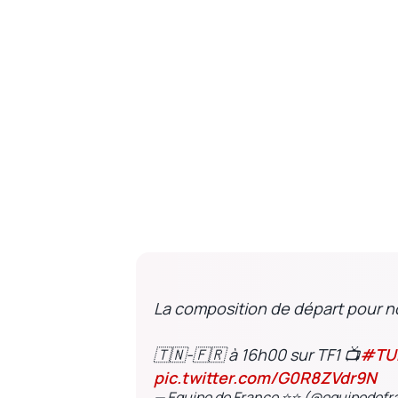
La composition de départ pour n
🇹🇳-🇫🇷 à 16h00 sur TF1 📺
#TU
pic.twitter.com/G0R8ZVdr9N
— Equipe de France ⭐⭐ (@equipedefr