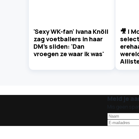
'Sexy WK-fan' Ivana Knöll
🎥 | M
zag voetballers in haar
select
DM's sliden: 'Dan
ereha
vroegen ze waar ik was'
werel
Allist
Meld je aa
Mis geen spa