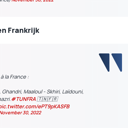
n Frankrijk
à la France :
 Ghandri, Maaloul - Skhiri, Laïdouni,
azri.
#TUNFRA
🇹🇳🇫🇷
pic.twitter.com/ePT9pKASFB
November 30, 2022