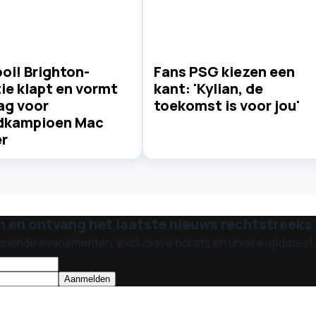
ooi! Brighton-
Fans PSG kiezen een
ie klapt en vormt
kant: 'Kylian, de
ag voor
toekomst is voor jou'
dkampioen Mac
er
n en ontvang het laatste nieuws rechtstreeks i
nnende evenementen, exclusieve tickets en unieke updates!