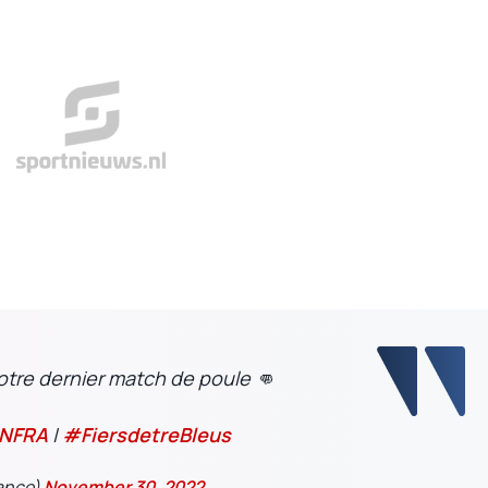
otre dernier match de poule 👊
NFRA
|
#FiersdetreBleus
ance)
November 30, 2022