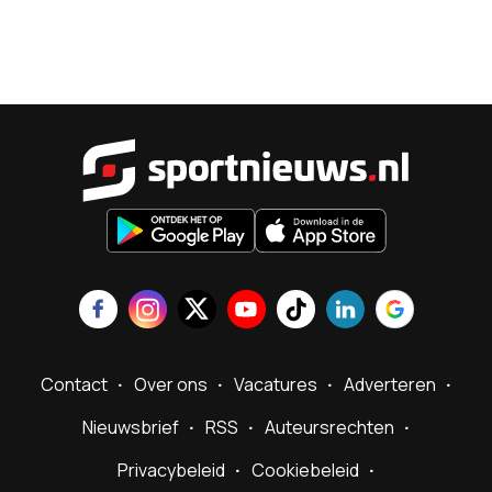
Sportnieu
Contact
Over ons
Vacatures
Adverteren
Nieuwsbrief
RSS
Auteursrechten
Privacybeleid
Cookiebeleid