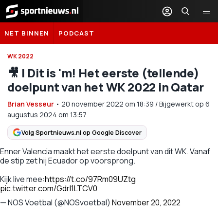
Sportnieuws.nl
NET BINNEN
PODCAST
WK 2022
🎥 | Dit is 'm! Het eerste (tellende)
doelpunt van het WK 2022 in Qatar
Brian Vesseur
•
20 november 2022
om
18:39
/
Bijgewerkt op 6
augustus 2024 om 13:57
Volg Sportnieuws.nl op Google Discover
Enner Valencia maakt het eerste doelpunt van dit WK. Vanaf
de stip zet hij Ecuador op voorsprong.
Kijk live mee:
https://t.co/97Rm09UZtg
pic.twitter.com/Gdrl1LTCV0
— NOS Voetbal (@NOSvoetbal)
November 20, 2022