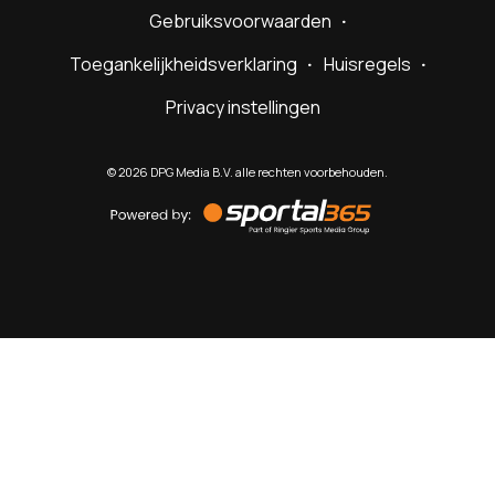
Gebruiksvoorwaarden
Toegankelijkheidsverklaring
Huisregels
Privacy instellingen
©
2026
DPG Media B.V. alle rechten voorbehouden.
Powered
by
Sportal365
Sportnieuws.nl
NET BINNEN
PODCAST
LIVE
VIDEO