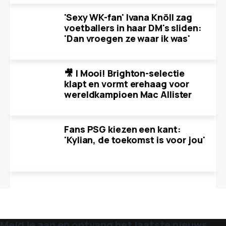
'Sexy WK-fan' Ivana Knöll zag
voetballers in haar DM's sliden:
'Dan vroegen ze waar ik was'
🎥 | Mooi! Brighton-selectie
klapt en vormt erehaag voor
wereldkampioen Mac Allister
Fans PSG kiezen een kant:
'Kylian, de toekomst is voor jou'
Meld je aan en ontvang het laatste nieuws