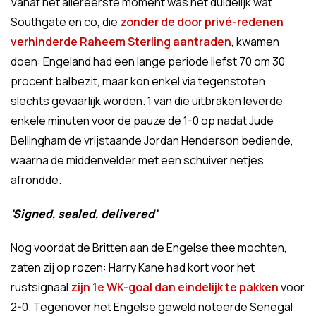
Vanaf het allereerste moment was het duidelijk wat
Southgate en co, die
zonder de door privé-redenen
verhinderde Raheem Sterling aantraden
, kwamen
doen: Engeland had een lange periode liefst 70 om 30
procent balbezit, maar kon enkel via tegenstoten
slechts gevaarlijk worden. 1 van die uitbraken leverde
enkele minuten voor de pauze de 1-0 op nadat Jude
Bellingham de vrijstaande Jordan Henderson bediende,
waarna de middenvelder met een schuiver netjes
afrondde.
'Signed, sealed, delivered'
Nog voordat de Britten aan de Engelse thee mochten,
zaten zij op rozen: Harry Kane had kort voor het
rustsignaal
zijn 1e WK-goal dan eindelijk te pakken
voor
2-0. Tegenover het Engelse geweld noteerde Senegal