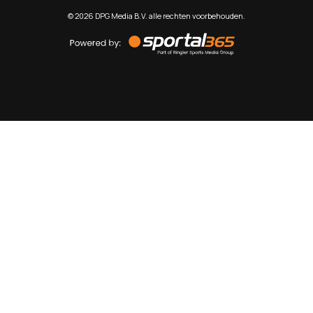
©
2026
DPG Media B.V. alle rechten voorbehouden.
Powered
by
Sportal365
Sportnieuws.nl
NET BINNEN
PODCAST
LIVE
VIDEO