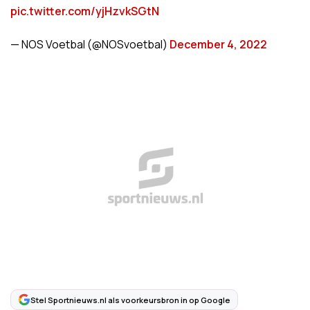
pic.twitter.com/yjHzvkSGtN
— NOS Voetbal (@NOSvoetbal)
December 4, 2022
Stel Sportnieuws.nl als voorkeursbron in op Google