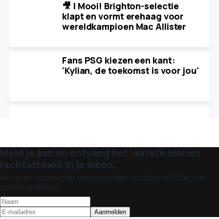
🎥 | Mooi! Brighton-selectie
klapt en vormt erehaag voor
wereldkampioen Mac Allister
Fans PSG kiezen een kant:
'Kylian, de toekomst is voor jou'
Meld je aan en ontvang het laatste nieuws
rechtstreeks in je inbox.
Mis geen spannende evenementen, exclusieve tickets en
unieke updates!