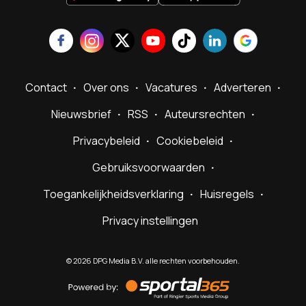
Contact
Over ons
Vacatures
Adverteren
Nieuwsbrief
RSS
Auteursrechten
Privacybeleid
Cookiebeleid
Gebruiksvoorwaarden
Toegankelijkheidsverklaring
Huisregels
Privacy instellingen
©
2026
DPG Media B.V. alle rechten voorbehouden.
Powered
by
Sportal365