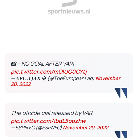
📸 - NO GOAL AFTER VAR!
pic.twitter.com/mOlUC0CYtj
— 𝐀𝐅𝐂 𝐀𝐉𝐀𝐗 💎 (@TheEuropeanLad)
November
20, 2022
The offside call released by VAR.
pic.twitter.com/ibdL5opzhw
— ESPN FC (@ESPNFC)
November 20, 2022