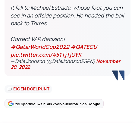
It fell to Michael Estrada, whose foot you can
see in an offside position. He headed the ball
back to Torres.
Correct VAR decision!
#QatarWorldCup2022
#QATECU
pic.twitter.com/451TjTjGYK
— Dale Johnson (@DaleJohnsonESPN)
November
20, 2022
EIGEN DOELPUNT
Stel Sportnieuws.nl als voorkeursbron in op Google