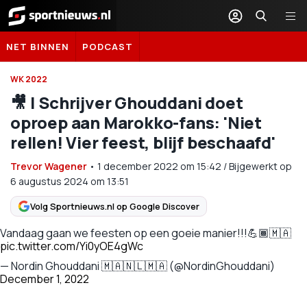
Sportnieuws.nl
NET BINNEN
PODCAST
WK 2022
🎥 | Schrijver Ghouddani doet
oproep aan Marokko-fans: 'Niet
rellen! Vier feest, blijf beschaafd'
Trevor Wagener
•
1 december 2022
om
15:42
/
Bijgewerkt op
6 augustus 2024 om 13:51
Volg Sportnieuws.nl op Google Discover
Vandaag gaan we feesten op een goeie manier!!!💪🏾🇲🇦
pic.twitter.com/Yi0yOE4gWc
— Nordin Ghouddani 🇲🇦🇳🇱🇲🇦 (@NordinGhouddani)
December 1, 2022