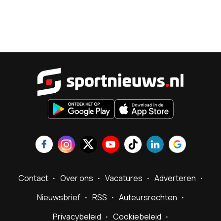
Sportnieu
Contact
Over ons
Vacatures
Adverteren
Nieuwsbrief
RSS
Auteursrechten
Privacybeleid
Cookiebeleid