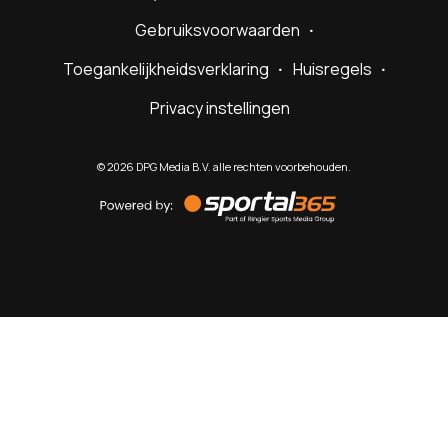
Gebruiksvoorwaarden
Toegankelijkheidsverklaring
Huisregels
Privacy instellingen
©
2026
DPG Media B.V. alle rechten voorbehouden.
Powered
by
Sportal365
Sportnieuws.nl
NET BINNEN
PODCAST
LIVE
VIDEO