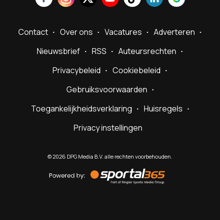
Contact
Over ons
Vacatures
Adverteren
Nieuwsbrief
RSS
Auteursrechten
Privacybeleid
Cookiebeleid
Gebruiksvoorwaarden
Toegankelijkheidsverklaring
Huisregels
Privacy instellingen
©
2026
DPG Media B.V. alle rechten voorbehouden.
Powered
by
Sportal365