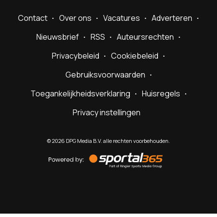
Contact
Over ons
Vacatures
Adverteren
Nieuwsbrief
RSS
Auteursrechten
Privacybeleid
Cookiebeleid
Gebruiksvoorwaarden
Toegankelijkheidsverklaring
Huisregels
Privacy instellingen
©
2026
DPG Media B.V. alle rechten voorbehouden.
Powered
by
Sportal365