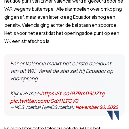
het doelpunt van Enner Valencia werd afgekeurd door de
VAR wegens buitenspel. Alle alarmbellen over omkoping
gingen af, maar even later kreeg Ecuador alsnog een
penalty. Valencia ging achter de bal staan en scoorde.
Het is voor het eerst dat het openingsdoelpunt op een
WK een strafschop is.
Enner Valencia maakt het eerste doelpunt
van dit WK. Vanaf de stip zet hij Ecuador op
voorsprong.
Kijk live mee:
https://t.co/97Rm09UZtg
pic.twitter.com/Gdrl1LTCV0
— NOS Voetbal (@NOSvoetbal)
November 20, 2022
En even later zette Valencia ook de 2-0 op het