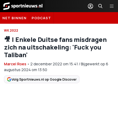
Sportnieuws.nl
NET BINNEN
PODCAST
WK 2022
🎥 | Enkele Duitse fans misdragen
zich na uitschakeling: 'Fuck you
Taliban'
Marcel Roes
•
2 december 2022
om
15:41
/
Bijgewerkt op 6
augustus 2024 om 13:50
Volg Sportnieuws.nl op Google Discover