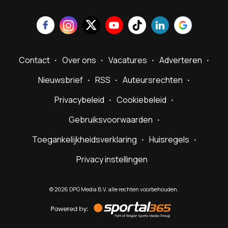
Contact
Over ons
Vacatures
Adverteren
Nieuwsbrief
RSS
Auteursrechten
Privacybeleid
Cookiebeleid
Gebruiksvoorwaarden
Toegankelijkheidsverklaring
Huisregels
Privacy instellingen
©
2026
DPG Media B.V. alle rechten voorbehouden.
Powered
by
Sportal365