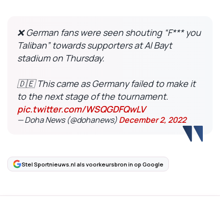
❌ German fans were seen shouting “F*** you
Taliban” towards supporters at Al Bayt
stadium on Thursday.
🇩🇪 This came as Germany failed to make it
to the next stage of the tournament.
pic.twitter.com/WSQGDFQwLV
— Doha News (@dohanews)
December 2, 2022
Stel Sportnieuws.nl als voorkeursbron in op Google