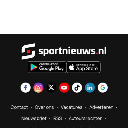
Sportnieu
Contact
Over ons
Vacatures
Adverteren
Nieuwsbrief
RSS
Auteursrechten