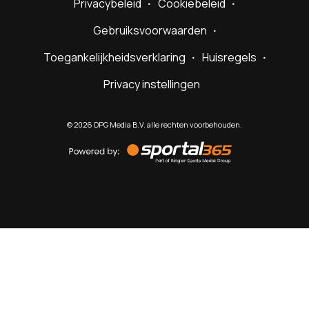
Privacybeleid
Cookiebeleid
Gebruiksvoorwaarden
Toegankelijkheidsverklaring
Huisregels
Privacy instellingen
©
2026
DPG Media B.V. alle rechten voorbehouden.
Powered
by
Sportal365
Sportnieuws.nl
NET BINNEN
PODCAST
LIVE
VIDEO