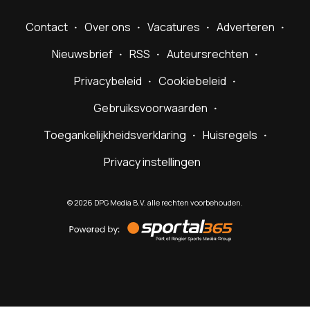
Contact
Over ons
Vacatures
Adverteren
Nieuwsbrief
RSS
Auteursrechten
Privacybeleid
Cookiebeleid
Gebruiksvoorwaarden
Toegankelijkheidsverklaring
Huisregels
Privacy instellingen
©
2026
DPG Media B.V. alle rechten voorbehouden.
Powered
by
Sportal365