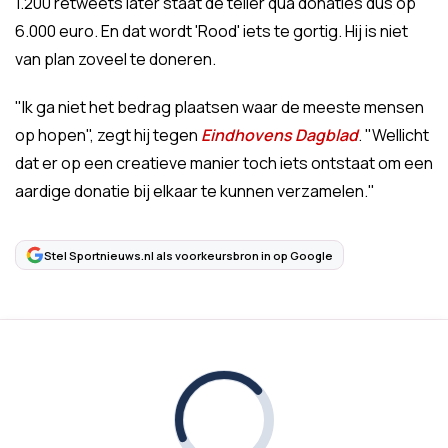
1.200 retweets later staat de teller qua donaties dus op
6.000 euro. En dat wordt 'Rood' iets te gortig. Hij is niet
van plan zoveel te doneren.
"Ik ga niet het bedrag plaatsen waar de meeste mensen
op hopen", zegt hij tegen
Eindhovens Dagblad
. "Wellicht
dat er op een creatieve manier toch iets ontstaat om een
aardige donatie bij elkaar te kunnen verzamelen."
Stel Sportnieuws.nl als voorkeursbron in op Google