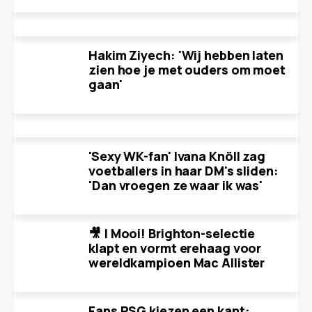
Hakim Ziyech: 'Wij hebben laten
zien hoe je met ouders om moet
gaan'
'Sexy WK-fan' Ivana Knöll zag
voetballers in haar DM's sliden:
'Dan vroegen ze waar ik was'
🎥 | Mooi! Brighton-selectie
klapt en vormt erehaag voor
wereldkampioen Mac Allister
Fans PSG kiezen een kant: