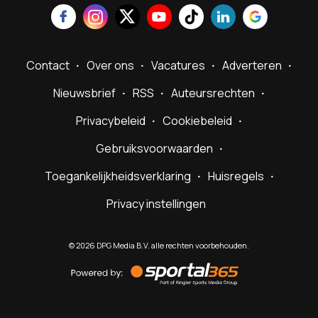
Contact
Over ons
Vacatures
Adverteren
Nieuwsbrief
RSS
Auteursrechten
Privacybeleid
Cookiebeleid
Gebruiksvoorwaarden
Toegankelijkheidsverklaring
Huisregels
Privacy instellingen
©
2026
DPG Media B.V. alle rechten voorbehouden.
Powered
by
Sportal365