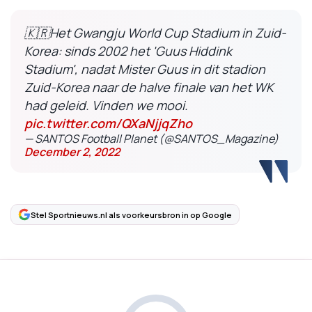
🇰🇷Het Gwangju World Cup Stadium in Zuid-
Korea: sinds 2002 het 'Guus Hiddink
Stadium', nadat Mister Guus in dit stadion
Zuid-Korea naar de halve finale van het WK
had geleid. Vinden we mooi.
pic.twitter.com/QXaNjjqZho
— SANTOS Football Planet (@SANTOS_Magazine)
December 2, 2022
Stel Sportnieuws.nl als voorkeursbron in op Google