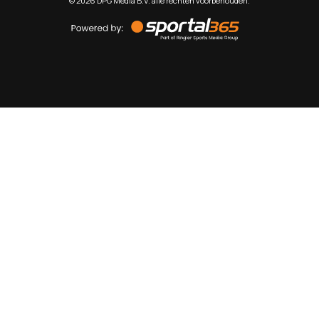
©
2026
DPG Media B.V. alle rechten voorbehouden.
Powered
by
Sportal365
Sportnieuws.nl
NET BINNEN
PODCAST
LIVE
VIDEO