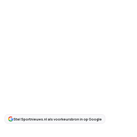
Stel Sportnieuws.nl als voorkeursbron in op Google