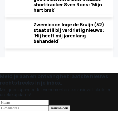
shorttracker Sven Roes: 'Mijn
hart brak'
Zwemicoon Inge de Bruijn (52)
staat stil bij verdrietig nieuws:
'Hij heeft mij jarenlang
behandeld'
Meld je aan en ontvang het laatste nieuws
rechtstreeks in je inbox.
Mis geen spannende evenementen, exclusieve tickets en
unieke updates!