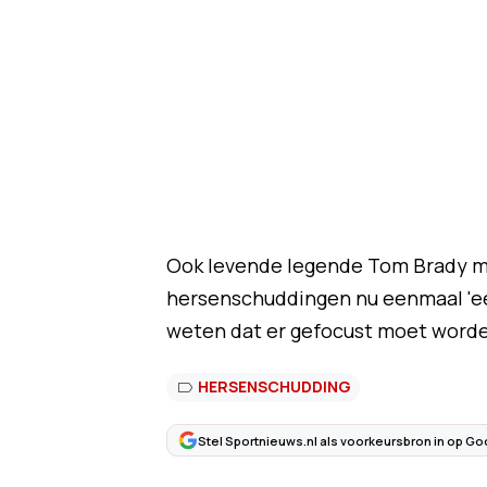
Ook levende legende Tom Brady me
hersenschuddingen nu eenmaal 'een
weten dat er gefocust moet worden
HERSENSCHUDDING
Stel Sportnieuws.nl als voorkeursbron in op Go