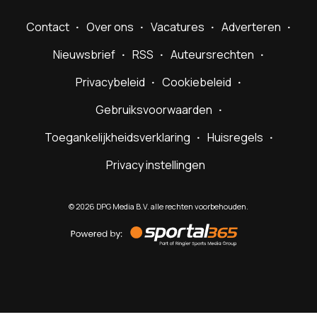
Contact
Over ons
Vacatures
Adverteren
Nieuwsbrief
RSS
Auteursrechten
Privacybeleid
Cookiebeleid
Gebruiksvoorwaarden
Toegankelijkheidsverklaring
Huisregels
Privacy instellingen
©
2026
DPG Media B.V. alle rechten voorbehouden.
Powered
by
Sportal365