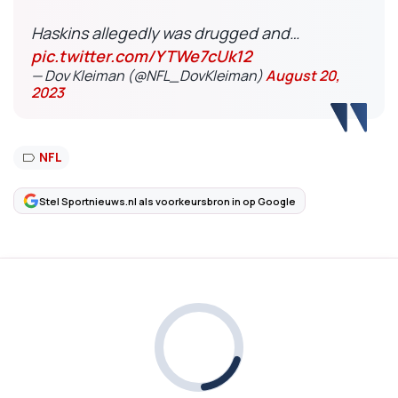
Haskins allegedly was drugged and…
pic.twitter.com/YTWe7cUk12
— Dov Kleiman (@NFL_DovKleiman)
August 20,
2023
NFL
Stel Sportnieuws.nl als voorkeursbron in op Google