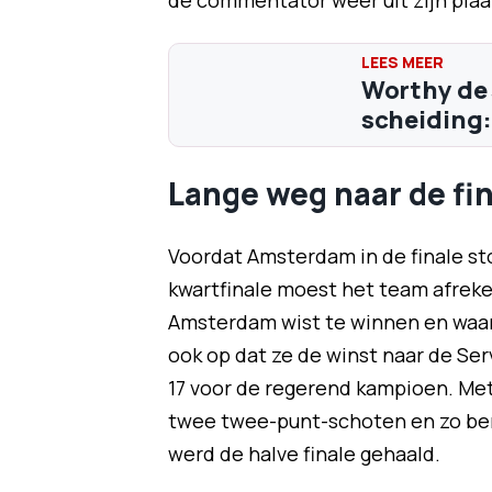
de commentator weer uit zijn plaa
Worthy de J
scheiding: 
Lange weg naar de fi
Voordat Amsterdam in de finale st
kwartfinale moest het team afreken
Amsterdam wist te winnen en waar
ook op dat ze de winst naar de Ser
17 voor de regerend kampioen. Me
twee twee-punt-schoten en zo ber
werd de halve finale gehaald.