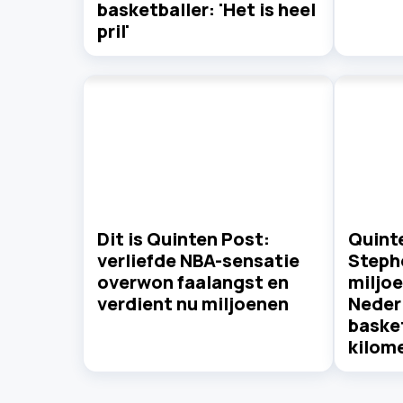
basketballer: 'Het is heel
pril'
Dit is Quinten Post:
Quinte
verliefde NBA-sensatie
Steph
overwon faalangst en
miljo
verdient nu miljoenen
Neder
basket
kilom