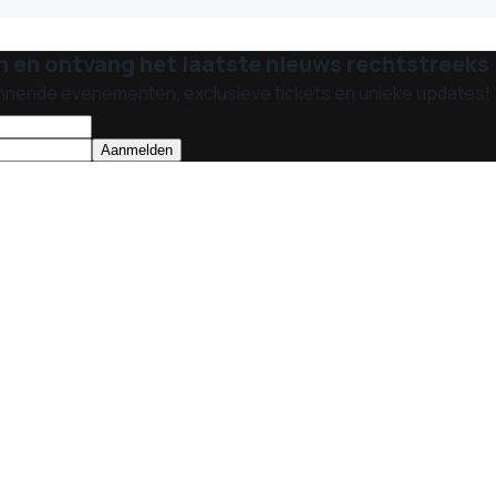
n en ontvang het laatste nieuws rechtstreeks i
nnende evenementen, exclusieve tickets en unieke updates!