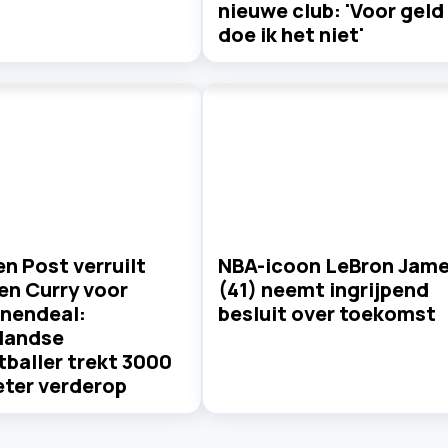
nieuwe club: 'Voor geld
doe ik het niet'
n Post verruilt
NBA-icoon LeBron Jam
en Curry voor
(41) neemt ingrijpend
enendeal:
besluit over toekomst
landse
baller trekt 3000
eter verderop