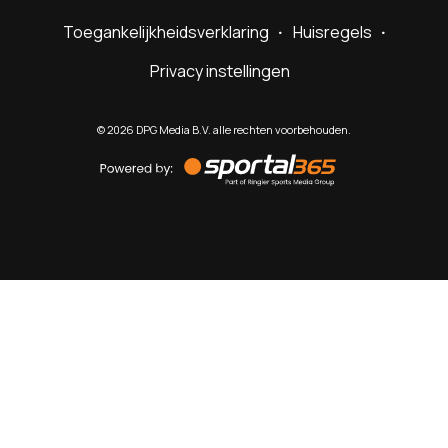
Toegankelijkheidsverklaring
Huisregels
Privacy instellingen
©
2026
DPG Media B.V. alle rechten voorbehouden.
Powered
by
Sportal365
Sportnieuws.nl
NET BINNEN
PODCAST
LIVE
VIDEO