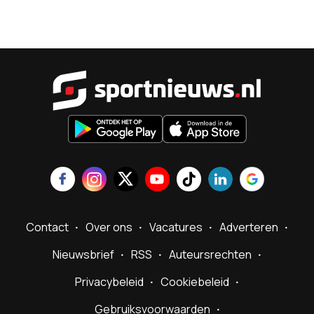
Sportnieu
Contact
Over ons
Vacatures
Adverteren
Nieuwsbrief
RSS
Auteursrechten
Privacybeleid
Cookiebeleid
Gebruiksvoorwaarden