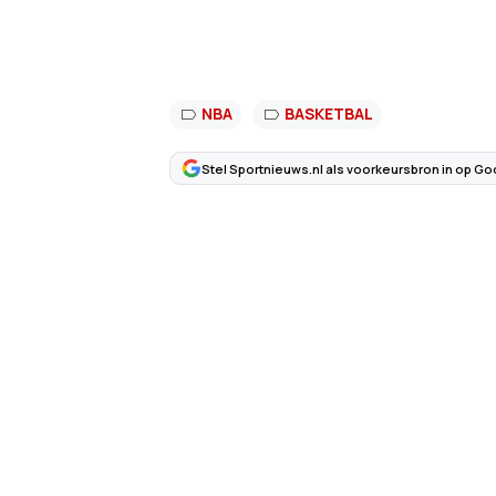
NBA
BASKETBAL
Stel Sportnieuws.nl als voorkeursbron in op Go