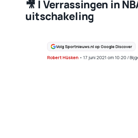
🎥 | Verrassingen in N
uitschakeling
Volg Sportnieuws.nl op Google Discover
Robert Hüsken
•
17 juni 2021
om
10:20
/
Bij