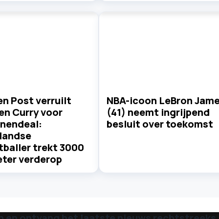
n Post verruilt
NBA-icoon LeBron Jam
en Curry voor
(41) neemt ingrijpend
enendeal:
besluit over toekomst
landse
baller trekt 3000
eter verderop
n en ontvang het laatste nieuws rechtstreeks i