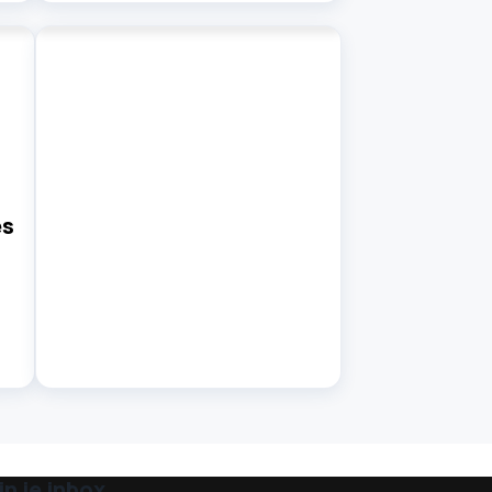
es
n je inbox.