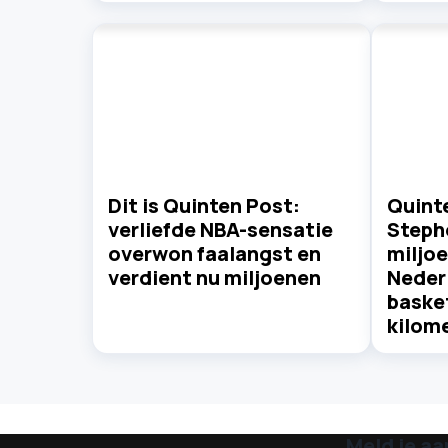
Dit is Quinten Post:
Quinte
verliefde NBA-sensatie
Steph
overwon faalangst en
miljo
verdient nu miljoenen
Neder
basket
kilom
Meld je aa