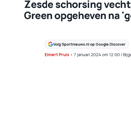
Zesde schorsing vech
Green opgeheven na 'g
Volg Sportnieuws.nl op Google Discover
Eimert Pruis
•
7 januari 2024
om
12:00
/
Bij