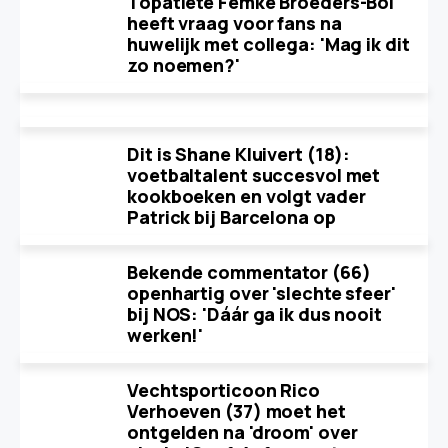
Topatlete Femke Broeders-Bol
heeft vraag voor fans na
huwelijk met collega: 'Mag ik dit
zo noemen?'
Dit is Shane Kluivert (18):
voetbaltalent succesvol met
kookboeken en volgt vader
Patrick bij Barcelona op
Bekende commentator (66)
openhartig over 'slechte sfeer'
bij NOS: 'Dáár ga ik dus nooit
werken!'
Vechtsporticoon Rico
Verhoeven (37) moet het
ontgelden na 'droom' over