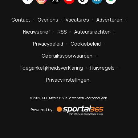
Contact
Over ons
Vacatures
Adverteren
Nieuwsbrief
RSS
Auteursrechten
Privacybeleid
Cookiebeleid
Gebruiksvoorwaarden
Toegankelijkheidsverklaring
Huisregels
Privacy instellingen
©
2026
DPG Media B.V. alle rechten voorbehouden.
Powered
by
Sportal365