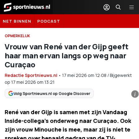
Sportnieuws.nl
NET BINNEN
PODCAST
OPMERKELIJK
Vrouw van René van der Gijp geeft
haar man ervan langs op weg naar
Curaçao
Redactie Sportnieuws.nl
•
17 mei 2026
om
12:08
/
Bijgewerkt
op 17 mei 2026 om 13:21
Volg Sportnieuws.nl op Google Discover
i
René van der Gijp is samen met zijn Vandaag
Inside-collega's onderweg naar Curaçao. Ook
zijn vrouw Minouche is mee, maar zij is niet te
spreken over bepaald gedrag van de TV-