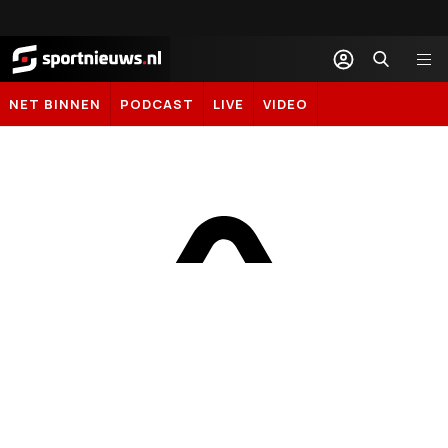
Sportnieuws.nl
NET BINNEN
PODCAST
LIVE
VIDEO