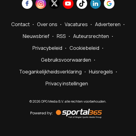
Contact
Over ons
Vacatures
Adverteren
Nieuwsbrief
RSS
Auteursrechten
Privacybeleid
Cookiebeleid
Gebruiksvoorwaarden
Toegankelijkheidsverklaring
Huisregels
Privacy instellingen
©
2026
DPG Media B.V. alle rechten voorbehouden.
Powered
by
Sportal365