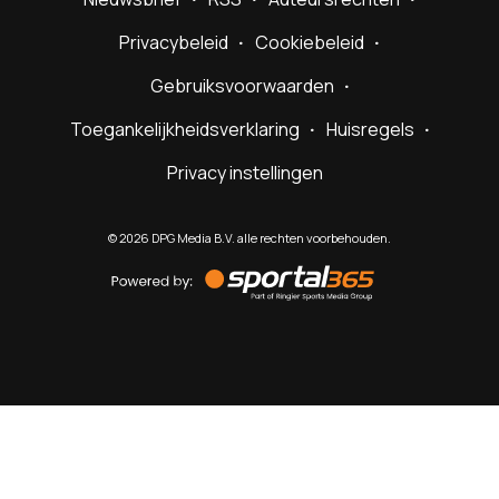
Privacybeleid
Cookiebeleid
Gebruiksvoorwaarden
Toegankelijkheidsverklaring
Huisregels
Privacy instellingen
©
2026
DPG Media B.V. alle rechten voorbehouden.
Powered
by
Sportal365
Sportnieuws.nl
NET BINNEN
PODCAST
LIVE
VIDEO