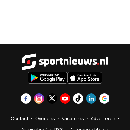
Sportnieu
Contact
Over ons
Vacatures
Adverteren
Nieuwsbrief
RSS
Auteursrechten