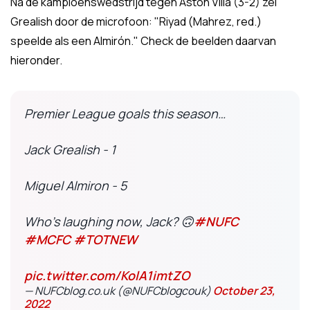
Na de kampioenswedstrijd tegen Aston Villa (3-2) zei
Grealish door de microfoon: "Riyad (Mahrez, red.)
speelde als een Almirón." Check de beelden daarvan
hieronder.
Premier League goals this season…
Jack Grealish - 1
Miguel Almiron - 5
Who’s laughing now, Jack? 🙃
#NUFC
#MCFC
#TOTNEW
pic.twitter.com/KolA1imtZO
— NUFCblog.co.uk (@NUFCblogcouk)
October 23,
2022